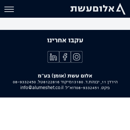
עקבו אחרינו
אלום עשת (אומן) בע"מ
הירדן 11, יבנה
ת.ד. 13180
מיקוד 8122816
טל.
08-9332450
פקס.
08-9332451
דוא"ל:
info@alumeshet.co.il