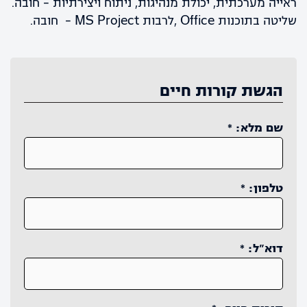
ראייה מערכתית, יכולת מנהיגות, ניתוח ויצירתיות – חובה.
⁠שליטה בתוכנות Office ,לרבות MS Project – חובה.
הגשת קורות חיים
שם מלא: *
טלפון: *
דוא״ל: *