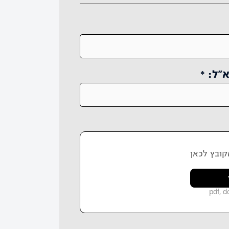
״ל: *
ובץ לכאן