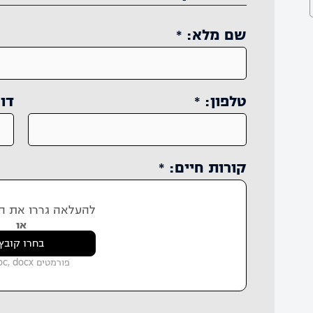
שם מלא: *
טלפון: *
דוא
קורות חיים: *
להעלאה גררו את הק
או
בחרו קובץ
פורמטים pdf, doc, docx