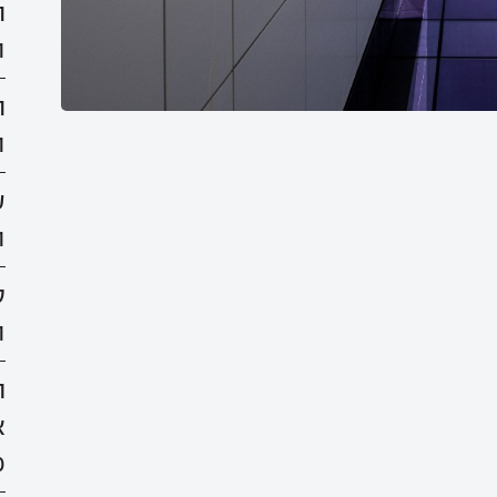
ת
1
ת
1
ע
1
ס
1
ה
א
0