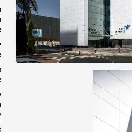
ב
2
י
2
מ
2
ל
פ
2
Wix