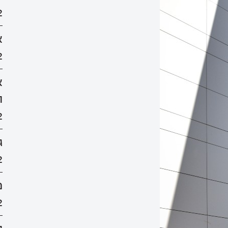
2
א
2
א
ה
2
ג
2
מ
2