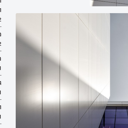
ה
ה
2
מ
2
פ
1
ג
1
ה
1