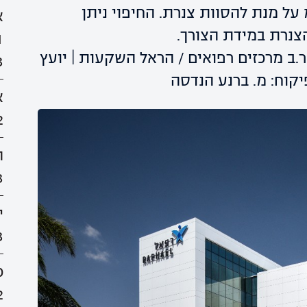
לדה המרוחקת בכ- 90 ס"מ על מנת להסוות צנרת. החיפוי ניתן
א
צנרת במידת הצורך.
41
ר.ב מרכזים רפואים / הראל השקעות | יועץ
3
פיקוח: מ. ברנע הנדסה
א
2
ה
3
י
3
כ
2