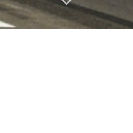
פרויקטים
עזריאלי טאון
מגדל משרדים המתנשא לגובה 36 קומות
וממוקם במע"ר הצפוני של תל אביב, בחלק
ממתחם אשר ישלב מגדל מגורים ומבנה ציבור
נוסף.
חזיתות המגדל מחופות כולן קירות מסך בזיגוג
סטרקטורלי מלא, אשר מזוגגים בזכוכית בגובה מלוא