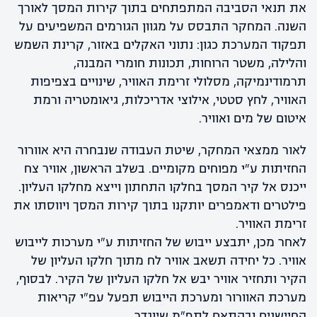
את תנאי הסביבה המתפתחים בתוך קירות המסך לאורך
השנה. המחקר התבסס על מגוון הגורמים המשפיעים על
תפקוד המערכת כגון: נתוני האקלים באזור, קרינת השמש
והלילה, משטר הרוחות, תכונות חומרי המבנה,
תרמודינמיקה, מסלולי זרימת האוויר, שינויים בצפיפות
האוויר, לחץ סטטי, אילוצי אדריכלות, גיאומטריה ורמת
איטום של מים ואוויר.
לאור ממצאי המחקר, שיטת העבודה שנבחרה היא אוורור
החזיתות ע"י מפוחים מקומיים. בשלב הראשון, אוויר צח
ייכנס אל קיר המסך בחלקו התחתון וייצא מחלקו העליון.
פילטרים ודאמפרים יותקנו בתוך קירות המסך ויווסתו את
זרימת האוויר.
לאחר מכן, יתבצע ייבוש של החזיתות ע"י מערכות לייבוש
אוויר. כל יחידה תשאב אוויר לח מתוך חלקו העליון של
הקיר ותחזיר אוויר יבש אל חלקו העליון של הקיר. לבסוף,
מערכת האוורור ומערכת הייבוש תפעל עפ"י קריאות
החיישנים ובהתאם לתפ"מ שיוגדר.