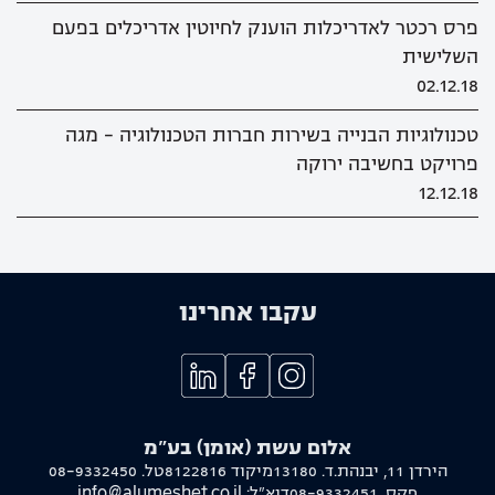
פרס רכטר לאדריכלות הוענק לחיוטין אדריכלים בפעם
השלישית
02.12.18
טכנולוגיות הבנייה בשירות חברות הטכנולוגיה - מגה
פרויקט בחשיבה ירוקה
12.12.18
עקבו אחרינו
אלום עשת (אומן) בע"מ
הירדן 11, יבנה
ת.ד. 13180
מיקוד 8122816
טל.
08-9332450
פקס.
08-9332451
דוא"ל:
info@alumeshet.co.il