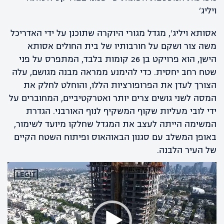
ויליג'
אסותא ויליג’, מגדל מגורי היוקרה שתוכנן על ידי האדריכל
משה צור ושקם על חורבותיו של בית החולים אסותא
הישן, הוא פרויקט בן 26 קומות בלבד, המתפרס על פני
שטח רחב יחסית. כדי להימנע ממראה מבנה מגושם, עלה
הצורך לעדן את הפרופורציות הללו, והוחלט לחלק את
המסה לשני גושים צרים יותר ואטרקטיביים, המחוברים על
ידי לובי מעליות שקוף המשקיף לנוף האורבני. הגדרת
המשימה הייתה לעצב את המגדל שחלקו מיועד לשימור,
באופן המשלב עם סגנון הבאוהאוס ופיתוח השטח הקיים
של העיר הלבנה.
נגן
וידאו