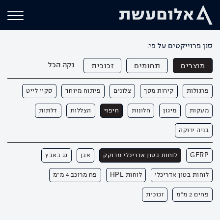
סנן פרוייקטים על פי:
נקה הכל
מוצרים
תחומים
זכוכית
פרגולות
קירות מסך
צלונים
פיתוח מיוחד
סקיי לייט
מעקות
מיגון
חלונות
חיפוי
הצללות
דלתות
בניה ירוקה
GFRP
לוחות בטון אדריכלי מדוקק
אבן
גג באבץ
לוחות בטון אדריכלי
לוחות HPL
פח מרוכב 4 מ"מ
פחים 2 מ"מ
זכוכית