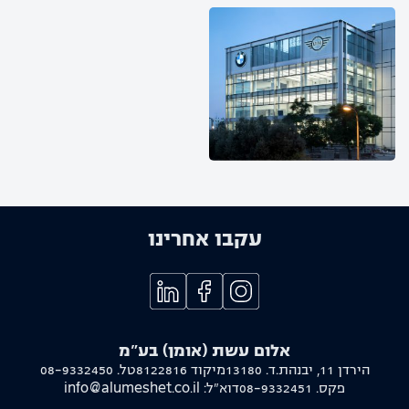
עקבו אחרינו
אלום עשת (אומן) בע"מ
הירדן 11, יבנה
ת.ד. 13180
מיקוד 8122816
טל.
08-9332450
פקס.
08-9332451
דוא"ל:
info@alumeshet.co.il