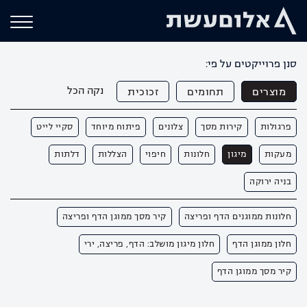
סנן פרוייקטים על פי:
נקה הכל
מוצרים
תחומים
זכוכית
פרגולות
קירות מסך
צלונים
פיתוח מיוחד
סקיי לייט
מעקות
מיגון
חלונות
חיפוי
הצללות
דלתות
בניה ירוקה
חלונות ממוגנים הדף ופריצה
קיר מסך ממוגן הדף ופריצה
חלון ממוגן הדף
חלון מיגון מושלב: הדף, פריצה, ירי
קיר מסך ממוגן הדף