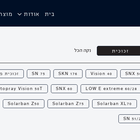
בית
אודות
מוצר
נקה הכל
זכוכית
SNX 5
Vision 40
SKN 176
SN 75
זכוכית פ
topray Vision 50T
SNX 60
LOW E extreme 60/28
Solarban Z50
Solarban Z75
Solarban XL70
SN 51/