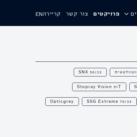
ים
פרויקטים
צור קשר
קריירה
EN
וטוולטאית
SNX 50/23
Stopray Vision 51T
S
Opticgrey
SSG Extreme 70/33