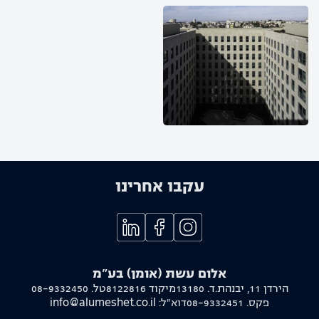
עקבו אחרינו
אלום עשת (אומן) בע"מ
הירדן 11, יבנה
ת.ד. 13180
מיקוד 8122816
טל.
08-9332450
פקס.
08-9332451
דוא"ל:
info@alumeshet.co.il