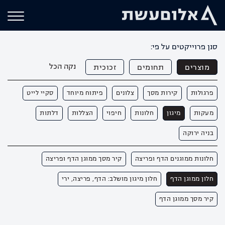
סנן פרוייקטים על פי:
נקה הכל
מוצרים
תחומים
זכוכית
פרגולות
קירות מסך
צלונים
פיתוח מיוחד
סקיי לייט
מעקות
מיגון
חלונות
חיפוי
הצללות
דלתות
בניה ירוקה
חלונות ממוגנים הדף ופריצה
קיר מסך ממוגן הדף ופריצה
חלון ממוגן הדף
חלון מיגון מושלב: הדף, פריצה, ירי
קיר מסך ממוגן הדף