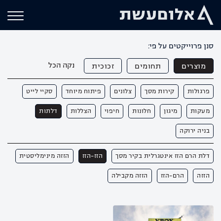
סנן פרוייקטים על פי:
נקה הכל
מוצרים
תחומים
זכוכית
פרגולות
קירות מסך
צלונים
פיתוח מיוחד
סקיי לייט
מעקות
מיגון
חלונות
חיפוי
הצללות
דלתות
בניה ירוקה
דלת הרם הזז אינטגרלית בקיר מסך
הזז-הזז
הזזה מינימליסטית
הזזה
הרם-הזז
הזזה מקבילה