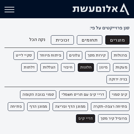
סנן פרוייקטים על פי:
נקה הכל
מוצרים
תחומים
זכוכית
פרגולות
קירות מסך
צלונים
פיתוח מיוחד
סקיי לייט
מעקות
מיגון
חלונות
חיפוי
הצללות
דלתות
בניה ירוקה
קיפ סמוי
דריי קיפ עם תריס חשמלי
סמוי בגובה הקומה
פתיחה רצפה-תקרה
ממוגן הדף ופריצה
ממוגן הדף
פתיחה
פרופיל קיר מסך
דריי קיפ