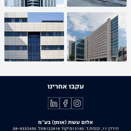
עקבו אחרינו
אלום עשת (אומן) בע"מ
הירדן 11, יבנה
ת.ד. 13180
מיקוד 8122816
טל.
08-9332450