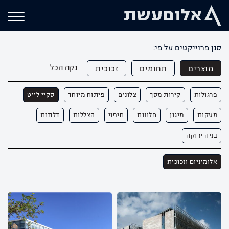
סנן פרוייקטים על פי:
נקה הכל
מוצרים
תחומים
זכוכית
פרגולות
קירות מסך
צלונים
פיתוח מיוחד
סקיי לייט
מעקות
מיגון
חלונות
חיפוי
הצללות
דלתות
בניה ירוקה
אלומיניום וזכוכית