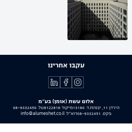
עקבו אחרינו
אלום עשת (אומן) בע"מ
הירדן 11, יבנה
ת.ד. 13180
מיקוד 8122816
טל.
08-9332450
פקס.
08-9332451
דוא"ל:
info@alumeshet.co.il