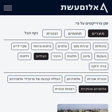
סנן פרוייקטים על פי:
נקה הכל
מוצרים
תחומים
זכוכית
פרגולות
קירות מסך
צלונים
פיתוח מיוחד
סקיי לייט
מעקות
מיגון
חלונות
חיפוי
הצללות
דלתות
בניה ירוקה
זכוכית אנכיות
אלומיניום
הצללה קבועה של פרופילי אלומיניום
אלומניום אופקיות
רפפות זכוכית