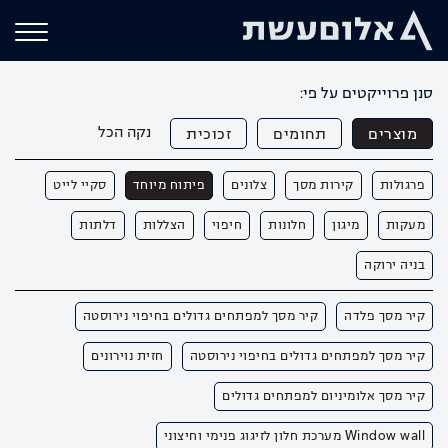
סנן פרוייקטים על פי:
נקה הכל
מוצרים
תחומים
זכוכית
פרגולות
קירות מסך
צלונים
פיתוח מיוחד
סקיי לייט
מעקות
מיגון
חלונות
חיפוי
הצללות
דלתות
בניה ירוקה
קיר מסך פלדה
קיר מסך למפתחים גדולים בחיפוי נירוסטה
קיר מסך למפתחים גדולים בחיפוי נירוסטה
חזית נוירונים
קיר מסך אלומיניום למפתחים גדולים
Window wall מערכת חלון לזיגוג פנימי וחיצוני