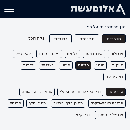
סנן פרוייקטים על פי:
נקה הכל
מוצרים
תחומים
זכוכית
פרגולות
קירות מסך
צלונים
פיתוח מיוחד
סקיי לייט
מעקות
מיגון
חלונות
חיפוי
הצללות
דלתות
בניה ירוקה
קיפ סמוי
דריי קיפ עם תריס חשמלי
סמוי בגובה הקומה
פתיחה רצפה-תקרה
ממוגן הדף ופריצה
ממוגן הדף
פתיחה
פרופיל קיר מסך
דריי קיפ